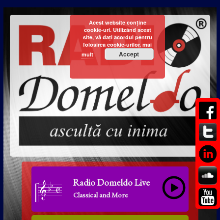
Acest website conține
cookie-uri. Utilizând acest
site, vă dați acordul pentru
folosirea cookie-urilor.
mai
Accept
mult
Radio Domeldo Live
Classical and More