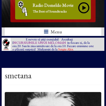
Radio Domeldo Movie
The Best of Soundtracks
Menu
E nevoie să știți esențialul: Ascultați
I
NCURSIUNILE UNUI MELOMAN
în fiecare zi, de la
ora 20. Sau în ziua următoare de la ora 10. Fiecare emisiune este
o plăcută surpriză! Mulțumiri de la
Sergiu Alex.
smetana