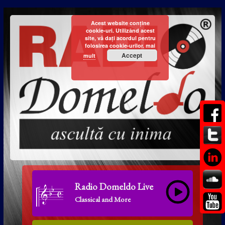
Acest website conține
cookie-uri. Utilizând acest
site, vă dați acordul pentru
folosirea cookie-urilor.
mai
Accept
mult
Radio Domeldo Live
Classical and More