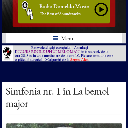
Radio Domeldo Movie
The Best of Soundtracks
Menu
E nevoie să știți esențialul: Ascultați
I
NCURSIUNILE UNUI MELOMAN
în fiecare zi, de la
ora 20. Sau în ziua următoare de la ora 10. Fiecare emisiune este
o plăcută surpriză! Mulțumiri de la
Sergiu Alex.
Simfonia nr. 1 în La bemol
major