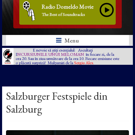
Radio Domeldo Movie
The Best of Soundtracks
Menu
E nevoie să știți esențialul: Ascultați
I
NCURSIUNILE UNUI MELOMAN
în fiecare zi, de la
ora 20. Sau în ziua următoare de la ora 10. Fiecare emisiune este
o plăcută surpriză! Mulțumiri de la
Sergiu Alex.
Salzburger Festspiele din
Salzburg