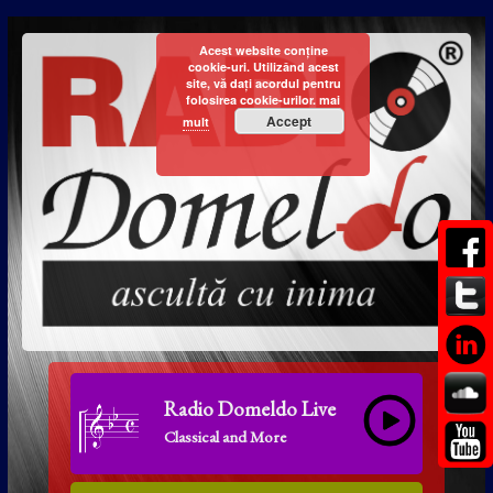
Acest website conține
cookie-uri. Utilizând acest
site, vă dați acordul pentru
folosirea cookie-urilor.
mai
Accept
mult
Radio Domeldo Live
Classical and More