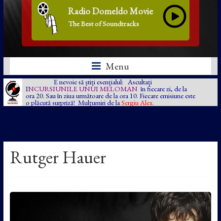
Radio Domeldo Movie
The Best of Soundtracks
Menu
E nevoie să știți esențialul: Ascultați
I
NCURSIUNILE UNUI MELOMAN
în fiecare zi, de la
ora 20. Sau în ziua următoare de la ora 10. Fiecare emisiune este
o plăcută surpriză! Mulțumiri de la
Sergiu Alex.
Rutger Hauer