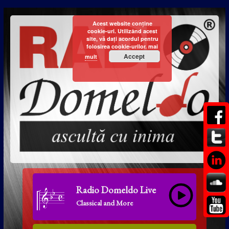
Acest website conține
cookie-uri. Utilizând acest
site, vă dați acordul pentru
folosirea cookie-urilor.
mai
Accept
mult
Radio Domeldo Live
Classical and More