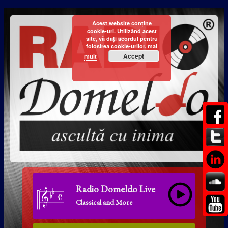
Acest website conține
cookie-uri. Utilizând acest
site, vă dați acordul pentru
folosirea cookie-urilor.
mai
Accept
mult
Radio Domeldo Live
Classical and More