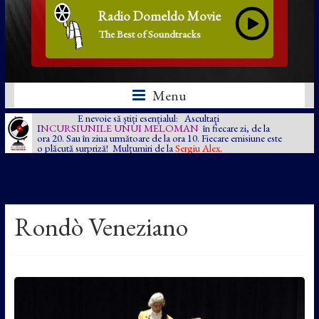
Radio Domeldo Movie
The Best of Soundtracks
Menu
E nevoie să știți esențialul: Ascultați
I
NCURSIUNILE UNUI MELOMAN
în fiecare zi, de la
ora 20. Sau în ziua următoare de la ora 10. Fiecare emisiune este
o plăcută surpriză! Mulțumiri de la
Sergiu Alex.
Rondò Veneziano