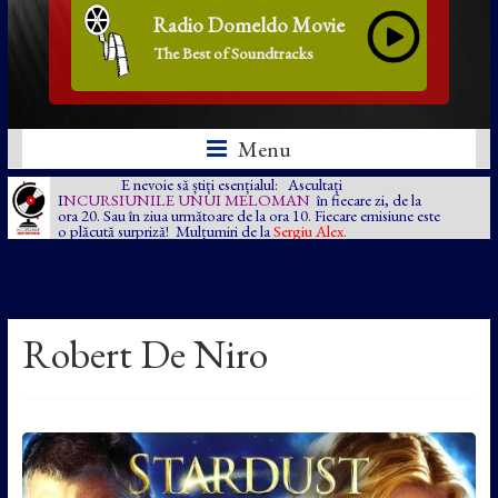
Radio Domeldo Movie
The Best of Soundtracks
Menu
E nevoie să știți esențialul: Ascultați
I
NCURSIUNILE UNUI MELOMAN
în fiecare zi, de la
ora 20. Sau în ziua următoare de la ora 10. Fiecare emisiune este
o plăcută surpriză! Mulțumiri de la
Sergiu Alex.
Robert De Niro