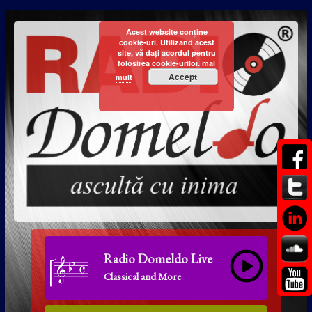
Acest website conține
cookie-uri. Utilizând acest
site, vă dați acordul pentru
folosirea cookie-urilor.
mai
Accept
mult
Radio Domeldo Live
Classical and More