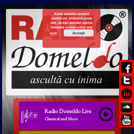
Acest website conține
cookie-uri. Utilizând acest
site, vă dați acordul pentru
folosirea cookie-urilor.
mai
Accept
mult
Radio Domeldo Live
Classical and More