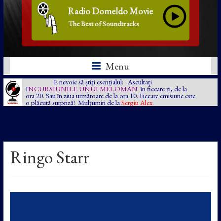
Radio Domeldo Movie
The Best of Soundtracks
Menu
E nevoie să știți esențialul: Ascultați
I
NCURSIUNILE UNUI MELOMAN
în fiecare zi, de la
ora 20. Sau în ziua următoare de la ora 10. Fiecare emisiune este
o plăcută surpriză! Mulțumiri de la
Sergiu Alex.
Ringo Starr