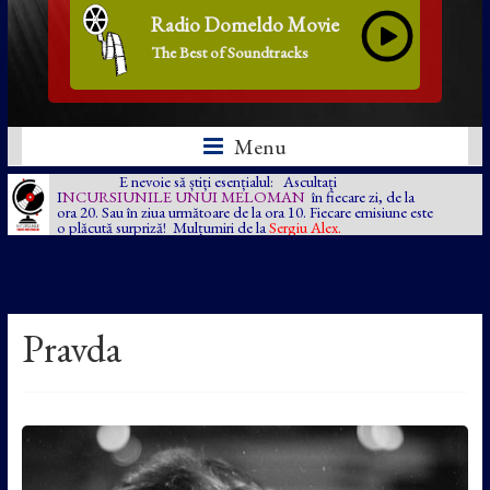
Radio Domeldo Movie
The Best of Soundtracks
Menu
E nevoie să știți esențialul: Ascultați
I
NCURSIUNILE UNUI MELOMAN
în fiecare zi, de la
ora 20. Sau în ziua următoare de la ora 10. Fiecare emisiune este
o plăcută surpriză! Mulțumiri de la
Sergiu Alex.
Pravda