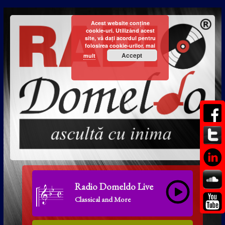
Acest website conține
cookie-uri. Utilizând acest
site, vă dați acordul pentru
folosirea cookie-urilor.
mai
Accept
mult
Radio Domeldo Live
Classical and More