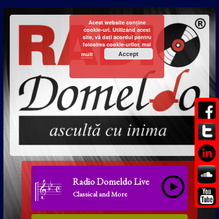
Acest website conține
cookie-uri. Utilizând acest
site, vă dați acordul pentru
folosirea cookie-urilor.
mai
Accept
mult
Radio Domeldo Live
Classical and More