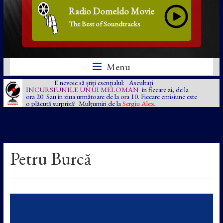
Radio Domeldo Movie
The Best of Soundtracks
Menu
E nevoie să știți esențialul: Ascultați
I
NCURSIUNILE UNUI MELOMAN
în fiecare zi, de la
ora 20. Sau în ziua următoare de la ora 10. Fiecare emisiune este
o plăcută surpriză! Mulțumiri de la
Sergiu Alex.
Petru Burcă