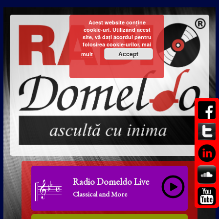
Acest website conține
cookie-uri. Utilizând acest
site, vă dați acordul pentru
folosirea cookie-urilor.
mai
Accept
mult
Radio Domeldo Live
Classical and More