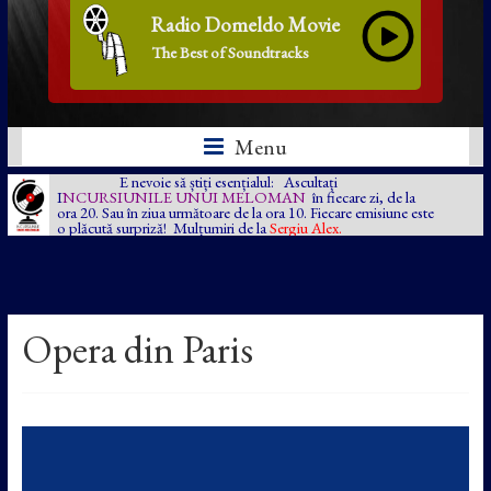
Radio Domeldo Movie
The Best of Soundtracks
Menu
E nevoie să știți esențialul: Ascultați
I
NCURSIUNILE UNUI MELOMAN
în fiecare zi, de la
ora 20. Sau în ziua următoare de la ora 10. Fiecare emisiune este
o plăcută surpriză! Mulțumiri de la
Sergiu Alex.
Opera din Paris