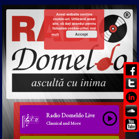
Acest website conține
cookie-uri. Utilizând acest
site, vă dați acordul pentru
folosirea cookie-urilor.
mai
Accept
mult
Radio Domeldo Live
Classical and More