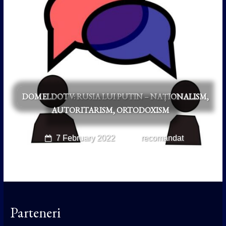
DOMELDOTV: RUSIA LUI PUTIN – NAȚIONALISM,
AUTORITARISM, ORTODOXISM
7 February 2022
recomandat
Parteneri