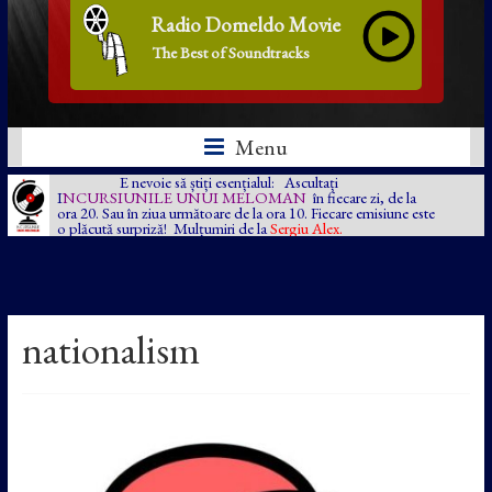
Radio Domeldo Movie
The Best of Soundtracks
Menu
E nevoie să știți esențialul: Ascultați
I
NCURSIUNILE UNUI MELOMAN
în fiecare zi, de la
ora 20. Sau în ziua următoare de la ora 10. Fiecare emisiune este
o plăcută surpriză! Mulțumiri de la
Sergiu Alex.
nationalism