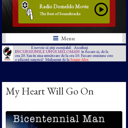
Radio Domeldo Movie
The Best of Soundtracks
Menu
E nevoie să știți esențialul: Ascultați
I
NCURSIUNILE UNUI MELOMAN
în fiecare zi, de la
ora 20. Sau în ziua următoare de la ora 10. Fiecare emisiune este
o plăcută surpriză! Mulțumiri de la
Sergiu Alex.
My Heart Will Go On