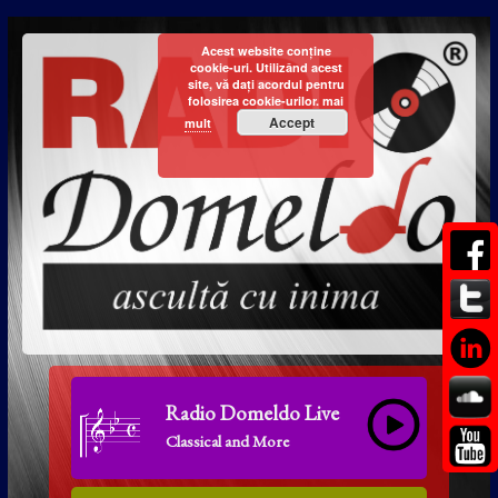
Acest website conține
cookie-uri. Utilizând acest
site, vă dați acordul pentru
folosirea cookie-urilor.
mai
Accept
mult
Radio Domeldo Live
Classical and More