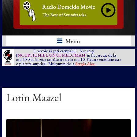
Radio Domeldo Movie
The Best of Soundtracks
Menu
E nevoie să știți esențialul: Ascultați
I
NCURSIUNILE UNUI MELOMAN
în fiecare zi, de la
ora 20. Sau în ziua următoare de la ora 10. Fiecare emisiune este
o plăcută surpriză! Mulțumiri de la
Sergiu Alex.
Lorin Maazel