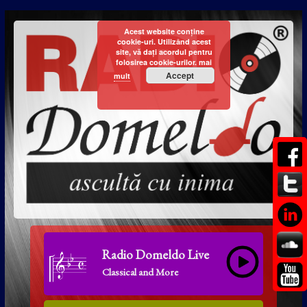
Acest website conține
cookie-uri. Utilizând acest
site, vă dați acordul pentru
folosirea cookie-urilor.
mai
Accept
mult
Radio Domeldo Live
Classical and More