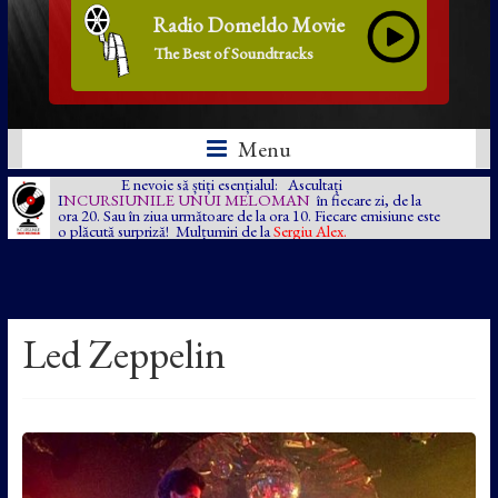
Radio Domeldo Movie
The Best of Soundtracks
Menu
E nevoie să știți esențialul: Ascultați
I
NCURSIUNILE UNUI MELOMAN
în fiecare zi, de la
ora 20. Sau în ziua următoare de la ora 10. Fiecare emisiune este
o plăcută surpriză! Mulțumiri de la
Sergiu Alex.
Led Zeppelin