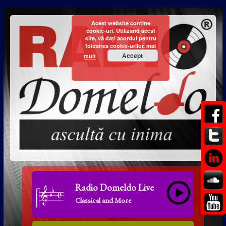
Acest website conține
cookie-uri. Utilizând acest
site, vă dați acordul pentru
folosirea cookie-urilor.
mai
Accept
mult
Radio Domeldo Live
Classical and More