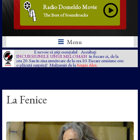
Radio Domeldo Movie
The Best of Soundtracks
Menu
E nevoie să știți esențialul: Ascultați
I
NCURSIUNILE UNUI MELOMAN
în fiecare zi, de la
ora 20. Sau în ziua următoare de la ora 10. Fiecare emisiune este
o plăcută surpriză! Mulțumiri de la
Sergiu Alex.
La Fenice