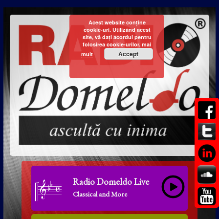
Acest website conține
cookie-uri. Utilizând acest
site, vă dați acordul pentru
folosirea cookie-urilor.
mai
Accept
mult
Radio Domeldo Live
Classical and More