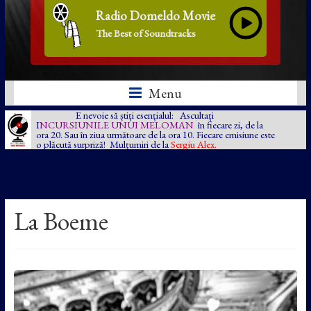
Radio Domeldo Movie
The Best of Soundtracks
Menu
E nevoie să știți esențialul: Ascultați
I
NCURSIUNILE UNUI MELOMAN
în fiecare zi, de la
ora 20. Sau în ziua următoare de la ora 10. Fiecare emisiune este
o plăcută surpriză! Mulțumiri de la
Sergiu Alex.
La Boeme