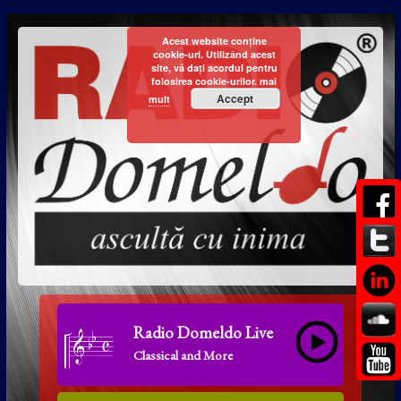
Acest website conține
cookie-uri. Utilizând acest
site, vă dați acordul pentru
folosirea cookie-urilor.
mai
Accept
mult
Radio Domeldo Live
Classical and More