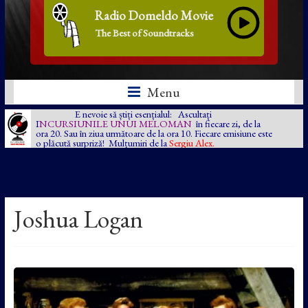
Radio Domeldo Movie
The Best of Soundtracks
Menu
E nevoie să știți esențialul: Ascultați
I
NCURSIUNILE UNUI MELOMAN
în fiecare zi, de la
ora 20. Sau în ziua următoare de la ora 10. Fiecare emisiune este
o plăcută surpriză! Mulțumiri de la
Sergiu Alex.
Joshua Logan