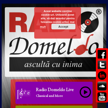
Acest website conține
cookie-uri. Utilizând acest
site, vă dați acordul pentru
folosirea cookie-urilor.
mai
Accept
mult
Radio Domeldo Live
Classical and More