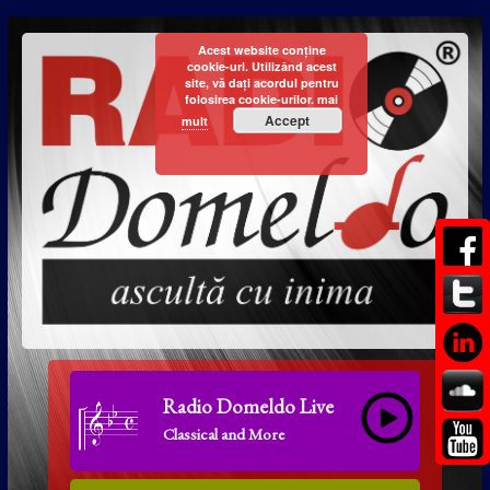
Acest website conține
cookie-uri. Utilizând acest
site, vă dați acordul pentru
folosirea cookie-urilor.
mai
Accept
mult
Radio Domeldo Live
Classical and More