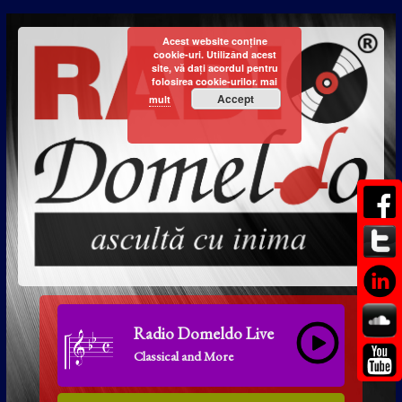
Acest website conține
cookie-uri. Utilizând acest
site, vă dați acordul pentru
folosirea cookie-urilor.
mai
Accept
mult
Radio Domeldo Live
Classical and More