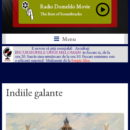
Radio Domeldo Movie
The Best of Soundtracks
Menu
E nevoie să știți esențialul: Ascultați
I
NCURSIUNILE UNUI MELOMAN
în fiecare zi, de la
ora 20. Sau în ziua următoare de la ora 10. Fiecare emisiune este
o plăcută surpriză! Mulțumiri de la
Sergiu Alex.
Indiile galante