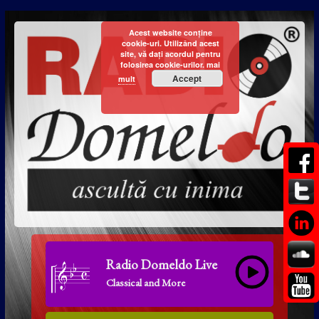
Acest website conține
cookie-uri. Utilizând acest
site, vă dați acordul pentru
folosirea cookie-urilor.
mai
Accept
mult
Radio Domeldo Live
Classical and More