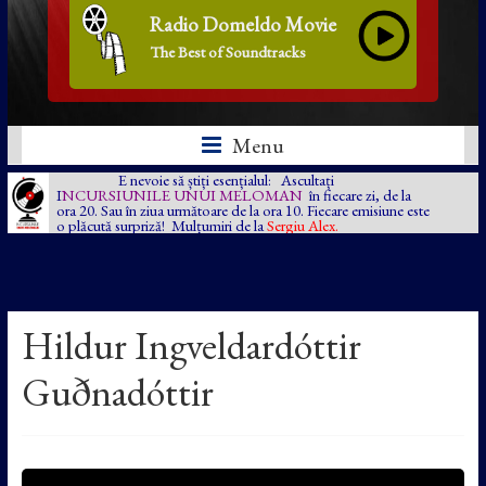
Radio Domeldo Movie
The Best of Soundtracks
Menu
E nevoie să știți esențialul: Ascultați
I
NCURSIUNILE UNUI MELOMAN
în fiecare zi, de la
ora 20. Sau în ziua următoare de la ora 10. Fiecare emisiune este
o plăcută surpriză! Mulțumiri de la
Sergiu Alex.
Hildur Ingveldardóttir
Guðnadóttir