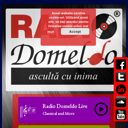
Acest website conține
cookie-uri. Utilizând acest
site, vă dați acordul pentru
folosirea cookie-urilor.
mai
Accept
mult
Radio Domeldo Live
Classical and More