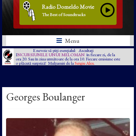
Radio Domeldo Movie
The Best of Soundtracks
Menu
E nevoie să știți esențialul: Ascultați
I
NCURSIUNILE UNUI MELOMAN
în fiecare zi, de la
ora 20. Sau în ziua următoare de la ora 10. Fiecare emisiune este
o plăcută surpriză! Mulțumiri de la
Sergiu Alex.
Georges Boulanger