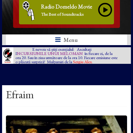
Radio Domeldo Movie
The Best of Soundtracks
Menu
E nevoie să știți esențialul: Ascultați
I
NCURSIUNILE UNUI MELOMAN
în fiecare zi, de la
ora 20. Sau în ziua următoare de la ora 10. Fiecare emisiune este
o plăcută surpriză! Mulțumiri de la
Sergiu Alex.
Efraim