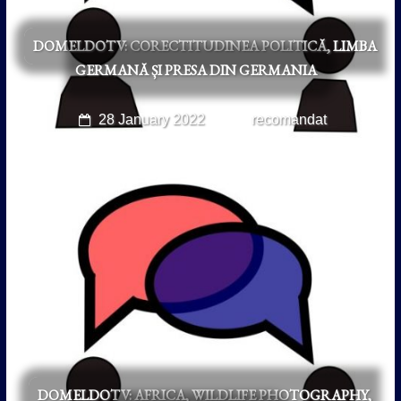
DOMELDOTV: CORECTITUDINEA POLITICĂ, LIMBA
GERMANĂ ȘI PRESA DIN GERMANIA
28 January 2022
recomandat
DOMELDOTV: AFRICA, WILDLIFE PHOTOGRAPHY,