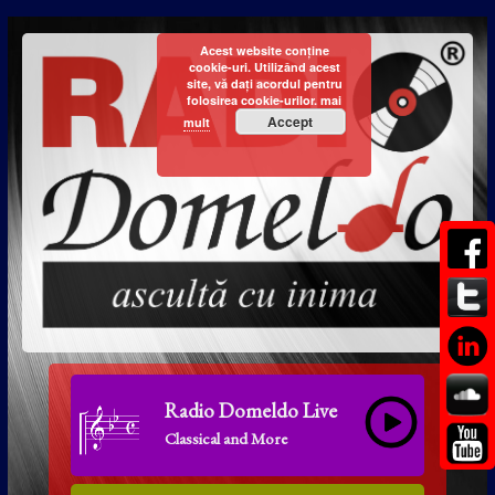
Acest website conține
cookie-uri. Utilizând acest
site, vă dați acordul pentru
folosirea cookie-urilor.
mai
Accept
mult
Radio Domeldo Live
Classical and More