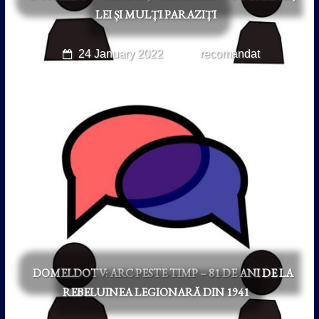
LEI ȘI MULȚI PARAZIȚI
24 January 2022
recomandat
DOMELDOTV: ARC PESTE TIMP – 81 DE ANI DE LA
REBELUINEA LEGIONARĂ DIN 1941