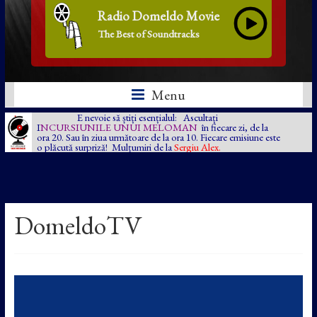
Radio Domeldo Movie
The Best of Soundtracks
Menu
E nevoie să știți esențialul: Ascultați
I
NCURSIUNILE UNUI MELOMAN
în fiecare zi, de la
ora 20. Sau în ziua următoare de la ora 10. Fiecare emisiune este
o plăcută surpriză! Mulțumiri de la
Sergiu Alex.
DomeldoTV