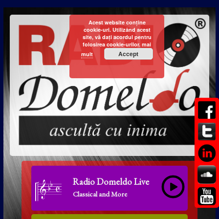
Acest website conține
cookie-uri. Utilizând acest
site, vă dați acordul pentru
folosirea cookie-urilor.
mai
Accept
mult
Radio Domeldo Live
Classical and More