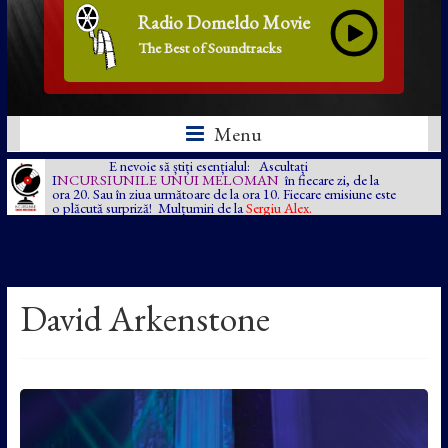
Radio Domeldo Movie
The Best of Soundtracks
Menu
E nevoie să știți esențialul: Ascultați
I
NCURSIUNILE UNUI MELOMAN
în fiecare zi, de la
ora 20. Sau în ziua următoare de la ora 10. Fiecare emisiune este
o plăcută surpriză! Mulțumiri de la
Sergiu Alex.
David Arkenstone