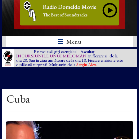
Radio Domeldo Movie
The Best of Soundtracks
Menu
E nevoie să știți esențialul: Ascultați
I
NCURSIUNILE UNUI MELOMAN
în fiecare zi, de la
ora 20. Sau în ziua următoare de la ora 10. Fiecare emisiune este
o plăcută surpriză! Mulțumiri de la
Sergiu Alex.
Cuba