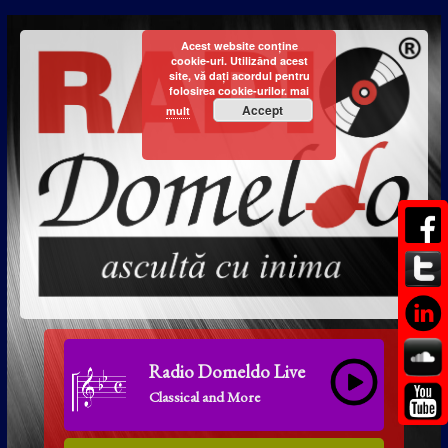
Acest website conține
cookie-uri. Utilizând acest
site, vă dați acordul pentru
folosirea cookie-urilor.
mai
Accept
mult
Radio Domeldo Live
Classical and More