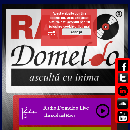
Acest website conține
cookie-uri. Utilizând acest
site, vă dați acordul pentru
folosirea cookie-urilor.
mai
Accept
mult
Radio Domeldo Live
Classical and More