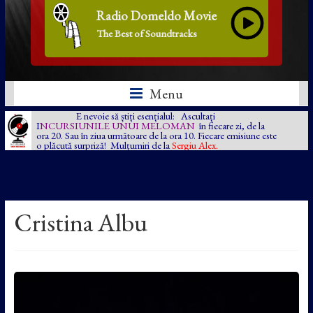
Radio Domeldo Movie
The Best of Soundtracks
Menu
E nevoie să știți esențialul: Ascultați
I
NCURSIUNILE UNUI MELOMAN
în fiecare zi, de la
ora 20. Sau în ziua următoare de la ora 10. Fiecare emisiune este
o plăcută surpriză! Mulțumiri de la
Sergiu Alex.
Cristina Albu