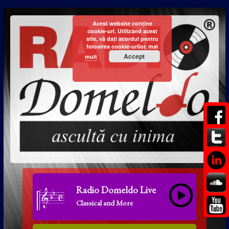
Acest website conține
cookie-uri. Utilizând acest
site, vă dați acordul pentru
folosirea cookie-urilor.
mai
Accept
mult
Radio Domeldo Live
Classical and More