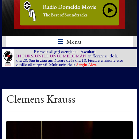
Radio Domeldo Movie
The Best of Soundtracks
Menu
E nevoie să știți esențialul: Ascultați
I
NCURSIUNILE UNUI MELOMAN
în fiecare zi, de la
ora 20. Sau în ziua următoare de la ora 10. Fiecare emisiune este
o plăcută surpriză! Mulțumiri de la
Sergiu Alex.
Clemens Krauss