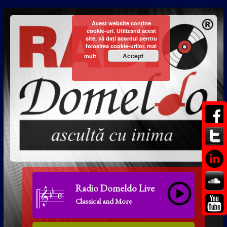
Acest website conține
cookie-uri. Utilizând acest
site, vă dați acordul pentru
folosirea cookie-urilor.
mai
Accept
mult
Radio Domeldo Live
Classical and More