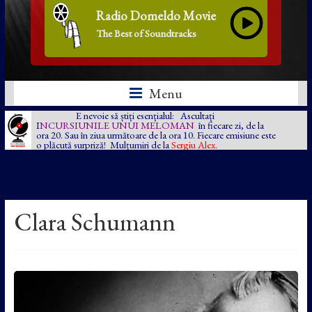
Radio Domeldo Movie
The Best of Soundtracks
Menu
E nevoie să știți esențialul: Ascultați
I
NCURSIUNILE UNUI MELOMAN
în fiecare zi, de la
ora 20. Sau în ziua următoare de la ora 10. Fiecare emisiune este
o plăcută surpriză! Mulțumiri de la
Sergiu Alex.
Clara Schumann