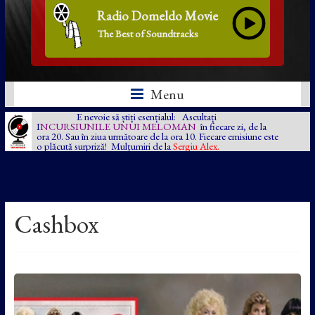
Radio Domeldo Movie
The Best of Soundtracks
Menu
E nevoie să știți esențialul: Ascultați
I
NCURSIUNILE UNUI MELOMAN
în fiecare zi, de la
ora 20. Sau în ziua următoare de la ora 10. Fiecare emisiune este
o plăcută surpriză! Mulțumiri de la
Sergiu Alex.
Cashbox