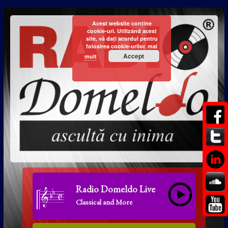
Acest website conține
cookie-uri. Utilizând acest
site, vă dați acordul pentru
folosirea cookie-urilor.
mai
Accept
mult
Radio Domeldo Live
Classical and More