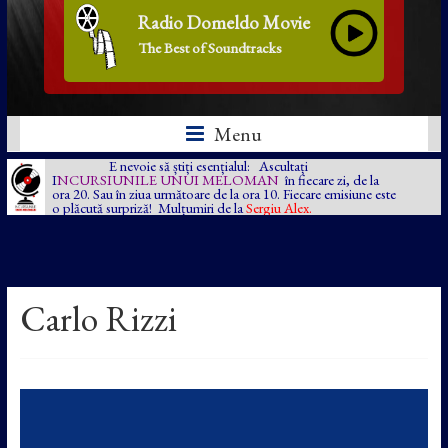
Radio Domeldo Movie
The Best of Soundtracks
Menu
E nevoie să știți esențialul: Ascultați
I
NCURSIUNILE UNUI MELOMAN
în fiecare zi, de la
ora 20. Sau în ziua următoare de la ora 10. Fiecare emisiune este
o plăcută surpriză! Mulțumiri de la
Sergiu Alex.
Carlo Rizzi