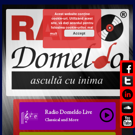
Acest website conține
cookie-uri. Utilizând acest
site, vă dați acordul pentru
folosirea cookie-urilor.
mai
Accept
mult
Radio Domeldo Live
Classical and More