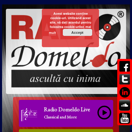
Acest website conține
cookie-uri. Utilizând acest
site, vă dați acordul pentru
folosirea cookie-urilor.
mai
Accept
mult
Radio Domeldo Live
Classical and More