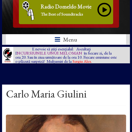
Radio Domeldo Movie
The Best of Soundtracks
Menu
E nevoie să știți esențialul: Ascultați
I
NCURSIUNILE UNUI MELOMAN
în fiecare zi, de la
ora 20. Sau în ziua următoare de la ora 10. Fiecare emisiune este
o plăcută surpriză! Mulțumiri de la
Sergiu Alex.
Carlo Maria Giulini