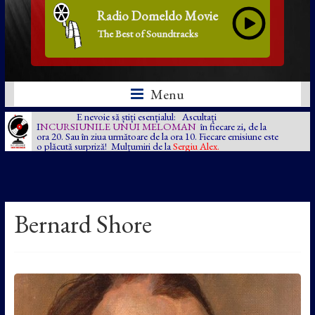
Radio Domeldo Movie
The Best of Soundtracks
Menu
E nevoie să știți esențialul: Ascultați
I
NCURSIUNILE UNUI MELOMAN
în fiecare zi, de la
ora 20. Sau în ziua următoare de la ora 10. Fiecare emisiune este
o plăcută surpriză! Mulțumiri de la
Sergiu Alex.
Bernard Shore