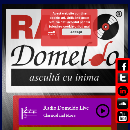
Acest website conține
cookie-uri. Utilizând acest
site, vă dați acordul pentru
folosirea cookie-urilor.
mai
Accept
mult
Radio Domeldo Live
Classical and More