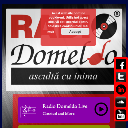
Acest website conține
cookie-uri. Utilizând acest
site, vă dați acordul pentru
folosirea cookie-urilor.
mai
Accept
mult
Radio Domeldo Live
Classical and More