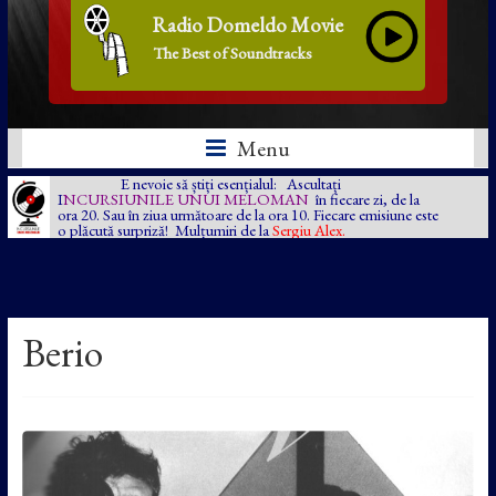
Radio Domeldo Movie
The Best of Soundtracks
Menu
E nevoie să știți esențialul: Ascultați
I
NCURSIUNILE UNUI MELOMAN
în fiecare zi, de la
ora 20. Sau în ziua următoare de la ora 10. Fiecare emisiune este
o plăcută surpriză! Mulțumiri de la
Sergiu Alex.
Berio