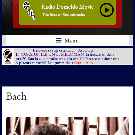
Radio Domeldo Movie
The Best of Soundtracks
Menu
E nevoie să știți esențialul: Ascultați
I
NCURSIUNILE UNUI MELOMAN
în fiecare zi, de la
ora 20. Sau în ziua următoare de la ora 10. Fiecare emisiune este
o plăcută surpriză! Mulțumiri de la
Sergiu Alex.
Bach