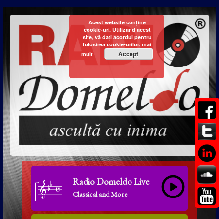
Acest website conține
cookie-uri. Utilizând acest
site, vă dați acordul pentru
folosirea cookie-urilor.
mai
Accept
mult
Radio Domeldo Live
Classical and More