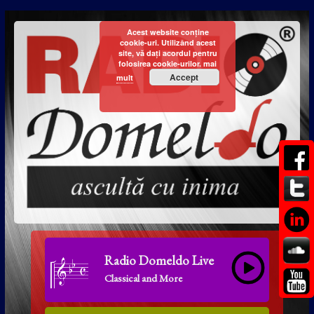
Acest website conține
cookie-uri. Utilizând acest
site, vă dați acordul pentru
folosirea cookie-urilor.
mai
Accept
mult
Radio Domeldo Live
Classical and More