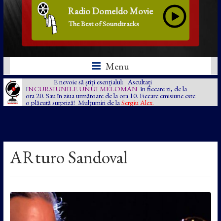
Radio Domeldo Movie
The Best of Soundtracks
Menu
E nevoie să știți esențialul: Ascultați
I
NCURSIUNILE UNUI MELOMAN
în fiecare zi, de la
ora 20. Sau în ziua următoare de la ora 10. Fiecare emisiune este
o plăcută surpriză! Mulțumiri de la
Sergiu Alex.
ARturo Sandoval