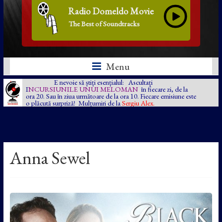
Radio Domeldo Movie
The Best of Soundtracks
Menu
E nevoie să știți esențialul: Ascultați
I
NCURSIUNILE UNUI MELOMAN
în fiecare zi, de la
ora 20. Sau în ziua următoare de la ora 10. Fiecare emisiune este
o plăcută surpriză! Mulțumiri de la
Sergiu Alex.
Anna Sewel