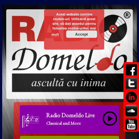
Acest website conține
cookie-uri. Utilizând acest
site, vă dați acordul pentru
folosirea cookie-urilor.
mai
Accept
mult
Radio Domeldo Live
Classical and More