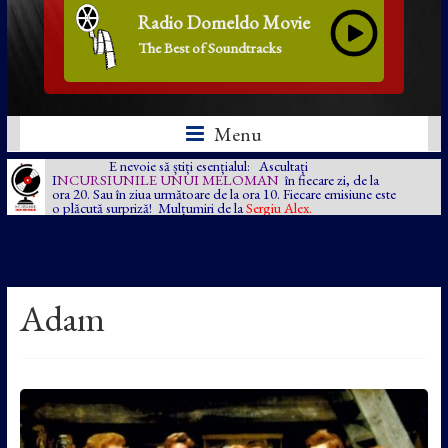
Radio Domeldo Movie
The Best of Soundtracks
Menu
E nevoie să știți esențialul: Ascultați
I
NCURSIUNILE UNUI MELOMAN
în fiecare zi, de la
ora 20. Sau în ziua următoare de la ora 10. Fiecare emisiune este
o plăcută surpriză! Mulțumiri de la
Sergiu Alex.
Adam