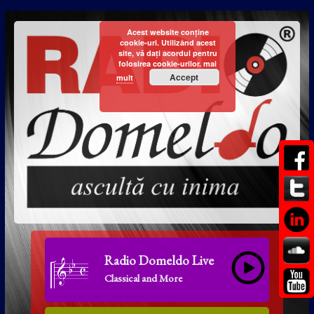
Acest website conține
cookie-uri. Utilizând acest
site, vă dați acordul pentru
folosirea cookie-urilor.
mai
Accept
mult
Radio Domeldo Live
Classical and More