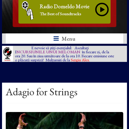
Radio Domeldo Movie
The Best of Soundtracks
Menu
E nevoie să știți esențialul: Ascultați
I
NCURSIUNILE UNUI MELOMAN
în fiecare zi, de la
ora 20. Sau în ziua următoare de la ora 10. Fiecare emisiune este
o plăcută surpriză! Mulțumiri de la
Sergiu Alex.
Adagio for Strings