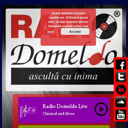
Acest website conține
cookie-uri. Utilizând acest
site, vă dați acordul pentru
folosirea cookie-urilor.
mai
Accept
mult
Radio Domeldo Live
Classical and More